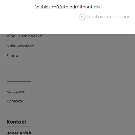
VOC Hustopečsko
Souhlas můžete odmítnout
Nastavení cookies
O VOC Hustopečsko
Členská vinařství
Vína Hustopečska
Naše vinotéka
Eshop
Ke stažení
Kontakty
Kontakt
Josef Vrátil