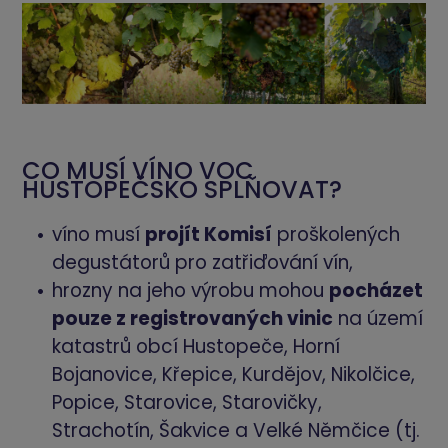
CO MUSÍ VÍNO VOC
HUSTOPEČSKO SPLŇOVAT?
víno musí
projít Komisí
proškolených
degustátorů pro zatřiďování vín,
hrozny na jeho výrobu mohou
pocházet
pouze z registrovaných vinic
na území
katastrů obcí Hustopeče, Horní
Bojanovice, Křepice, Kurdějov, Nikolčice,
Popice, Starovice, Starovičky,
Strachotín, Šakvice a Velké Němčice (tj.