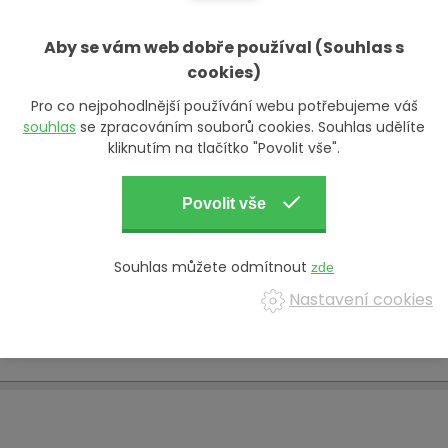
pá-so: 15.00
–
23.00 hod.
ne: 13.00
–
20.00 hod.
Aby se vám web dobře používal (Souhlas s
cookies)
Pro co nejpohodlnější používání webu potřebujeme váš
souhlas
se zpracováním souborů cookies. Souhlas udělíte
Kontakt:
kliknutím na tlačítko "Povolit vše".
+420 607 171 649
pohar@vochustopecsko.cz
Souhlas můžete odmítnout
Nastavení cookies
Sledujte vinotéku
na Facebooku
a
na Instagramu