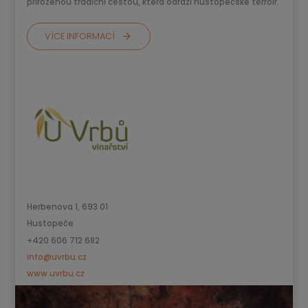
přirozenou tradiční cestou, která odráží hustopečské terroir.
VÍCE INFORMACÍ
Herbenova 1, 693 01
Hustopeče
+420 606 712 682
info@uvrbu.cz
www.uvrbu.cz