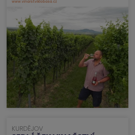
www.vinarstviklobasa.cz
KURDĚJOV