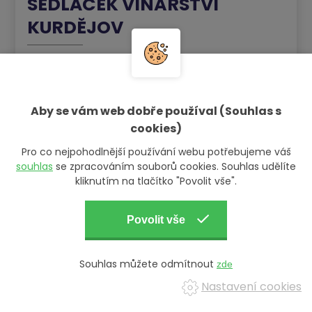
SEDLÁČEK VINAŘSTVÍ
KURDĚJOV
Vínu se majitel vinařství věnuje celý život a stalo se i jeho
profesí. Vínu se snaží ponechat jedinečný charakter a
zakládá si na citlivém přístupu. Proto hrozny sklízí za pomocí
Aby se vám web dobře používal (Souhlas s
rodiny a přátel ručně. Část vína nechává zrát v akátových a
cookies)
dubových sudech. Ročně vyrobí zhruba 15 000 lahví, z toho
Pro co nejpohodlnější používání webu potřebujeme váš
1/3 červených a 2/3 bílých vín.
souhlas
se zpracováním souborů cookies. Souhlas udělíte
kliknutím na tlačítko "Povolit vše".
VÍCE INFORMACÍ
Souhlas můžete odmítnout
Nastavení cookies