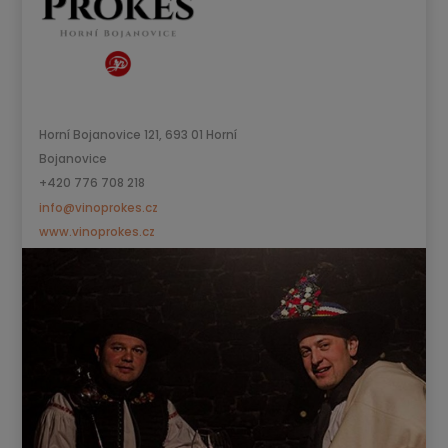
Horní Bojanovice 121, 693 01 Horní
Bojanovice
+420 776 708 218
info@vinoprokes.cz
www.vinoprokes.cz