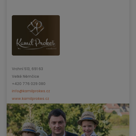
Vrchní 513, 691 63
Velké Němčice
+420 776 029 080
info@kamilprokes.cz
www.kamilprokes.cz