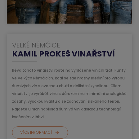
VELKÉ NĚMČICE
KAMIL PROKEŠ VINAŘSTVÍ
Réva tohoto vinařství roste na vyhlášené viniční trati Punty
ve Velkých Němčicích. Rodí se zde hrozny ideální pro výrobu
šumivých vín s ovocnou chutí a delikátní kyselinou. Cílem
vinařství je vyrábět vína s důrazem na minimální enologické
zásahy, vysokou kvalitu a se zachování získaného terroir.
Najdete u nich například šumivá vín klasickou technologií
kvašením v láhvi.
VÍCE INFORMACÍ