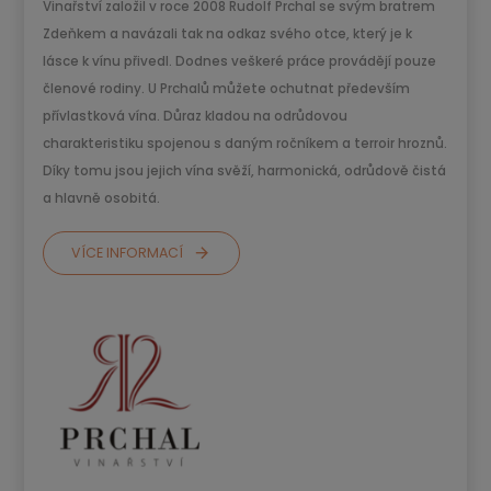
Vinařství založil v roce 2008 Rudolf Prchal se svým bratrem
Zdeňkem a navázali tak na odkaz svého otce, který je k
lásce k vínu přivedl. Dodnes veškeré práce provádějí pouze
členové rodiny. U Prchalů můžete ochutnat především
přívlastková vína. Důraz kladou na odrůdovou
charakteristiku spojenou s daným ročníkem a terroir hroznů.
Díky tomu jsou jejich vína svěží, harmonická, odrůdově čistá
a hlavně osobitá.
VÍCE INFORMACÍ