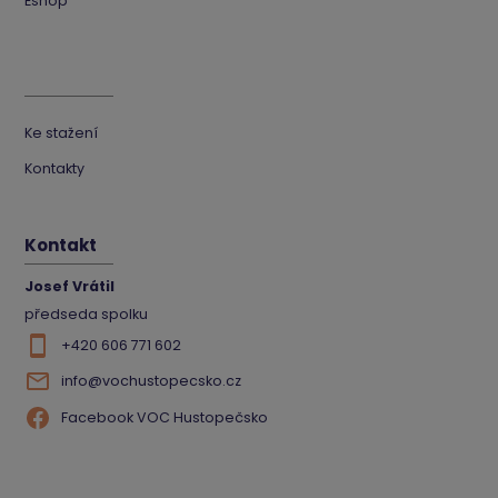
Eshop
Ke stažení
Kontakty
Kontakt
Josef Vrátil
předseda spolku
+420 606 771 602
info@vochustopecsko.cz
Facebook VOC Hustopečsko