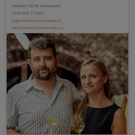
Nádražní 181/18, Hustopeče
+420 608 771 667
jiri@vinarstviuharmacku.cz
www.vinarstviuharmacku.cz